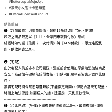
#Buttercup #MojoJojo
後付繳納相關費用。
#飛天小女警 #卡通頻道
中和自取(取貨後退110元運費)
※ 交易是否成功請以「AFTEE先享後付 」之結帳頁面顯示為準，若有關於
是否繳費成功／繳費後需取消欲退款等相關疑問，請聯繫「AFTEE先享後付
#OfficialLicensedProduct
每筆NT$110
客戶支援中心」
https://netprotections.freshdesk.com/support/home
銷售重點
【注意事項】
➊【超商取貨】因重量關係，超過12瓶請改用宅配，謝謝!
１．透過由恩沛科技股份有限公司提供之「AFTEE先享後付」服務完成之交
易，需依本服務之必要範圍內提供個人資料，並將交易相關給付款項請求債
超取之商品限定以《7-11、全家門市取貨付款》結帳
權轉讓予恩沛科技股份有限公司。
結帳時如勾選《信用卡一次付清》與《ATM付款》，限定宅配到
２．關於個人資料處理事宜，請瀏覽以下網址：
府，酌收運費110元
https://aftee.tw/terms/#terms3
３．未成年的使用者請事先徵得法定代理人或監護人之同意方可使用
------------------------------------------
「AFTEE先享後付」，若未經同意申辦者引起之損失，本公司不負相關責
➋【宅配】
任。
４．使用「AFTEE先享後付」時，將依據個別帳號之用戶狀況，依本公司即
由於宅配人員並非本公司親送，運送前會使用加厚氣泡墊加強商品
時審查核予不同之上限額度；若仍有額度不足之情形，本公司將視審查結果
安全；商品如有破損無賠償責任，訂購宅配服務者皆表示認同此條
請求用戶進行身份認證。
件。
５．嚴禁一人註冊多個帳號或使用他人資訊註冊。若發現惡意使用之情形，
恩沛科技股份有限公司將有權停止該用戶之使用額度並採取法律行動。
黑貓宅配時間會幫您勾選時段(不能指定時間)，但配合當天宅配量，
時間上無法保證(如要送人的話，建議前一天到貨較保險)
------------------------------------------
➌【台北自取】(免運)下單後先酌收運費110元，取貨後退回運費
自取地點如下：