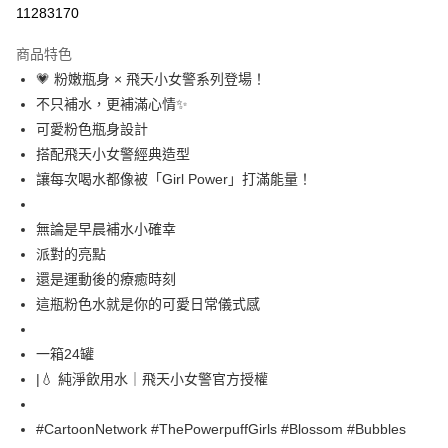
LINE Pay
11283170
Apple Pay
商品特色
街口支付
💗 粉嫩瓶身 × 飛天小女警系列登場！
不只補水，更補滿心情✨
悠遊付
可愛粉色瓶身設計
AFTEE先享後付
搭配飛天小女警經典造型
相關說明
讓每次喝水都像被「Girl Power」打滿能量！
【關於「AFTEE先享後付」】
ATM付款
AFTEE先享後付是「在收到商品之後才付款」的支付方式。 讓您購物簡單
無論是早晨補水小確幸
便利好安心！
１．簡單：不需註冊會員、不需綁卡、不需儲值。
派對的亮點
運送方式
２．便利：只要手機號碼，簡訊認證，即可結帳。
還是運動後的療癒時刻
３．安心：先確認商品／服務後，再付款。
付款後全家取貨
這瓶粉色水就是你的可愛日常儀式感
每筆NT$60，滿NT$299(含以上)免運費
【「AFTEE先享後付」結帳流程】
１．於結帳方式選擇「AFTEE先享後付」後，將跳轉至「AFTEE先享後付」
一箱24罐
付款後7-11取貨
結帳頁面，進行簡訊認證並確認金額後，即可完成結帳。
２．訂單成立數日內，您將收到繳費通知簡訊。
|💧 純淨飲用水｜飛天小女警官方授權
每筆NT$60，滿NT$299(含以上)免運費
３．收到繳費通知簡訊後14天內，點擊此簡訊中的連結，可透過四大超商／
ATM／網路銀行／等多元方式進行付款，方視為交易完成。
常溫宅配
#CartoonNetwork #ThePowerpuffGirls #Blossom #Bubbles
※ 請注意：結帳手續完成當下不需立刻繳費，但若您需要取消訂單，請聯絡
每筆NT$110，滿NT$1,500(含以上)免運費
購買商品的店家。未經商家同意取消之訂單仍視為有效，需透過AFTEE先享