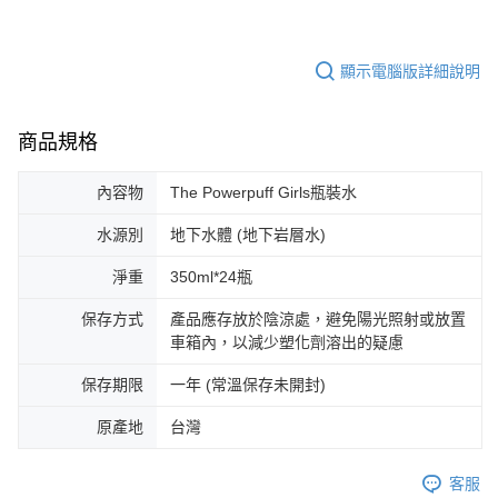
顯示電腦版詳細說明
商品規格
內容物
The Powerpuff Girls瓶裝水
水源別
地下水體 (地下岩層水)
淨重
350ml*24瓶
保存方式
產品應存放於陰涼處，避免陽光照射或放置
車箱內，以減少塑化劑溶出的疑慮
保存期限
一年 (常溫保存未開封)
原產地
台灣
客服