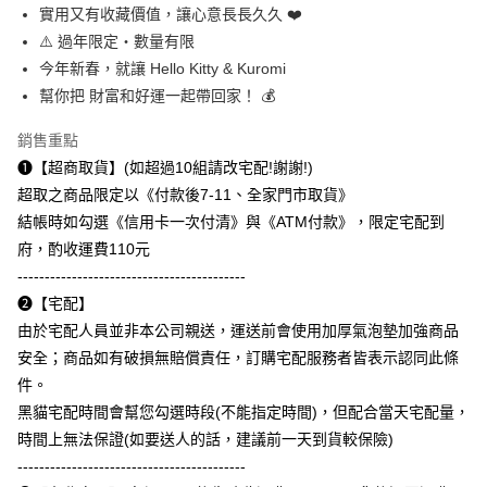
是否繳費成功／繳費後需取消欲退款等相關疑問，請聯繫「AFTEE先享後付
實用又有收藏價值，讓心意長長久久 ❤️
每筆NT$110
客戶支援中心」
https://netprotections.freshdesk.com/support/home
⚠️ 過年限定・數量有限
今年新春，就讓 Hello Kitty & Kuromi
【注意事項】
１．透過由恩沛科技股份有限公司提供之「AFTEE先享後付」服務完成之交
幫你把 財富和好運一起帶回家！ 💰
易，需依本服務之必要範圍內提供個人資料，並將交易相關給付款項請求債
權轉讓予恩沛科技股份有限公司。
銷售重點
２．關於個人資料處理事宜，請瀏覽以下網址：
➊【超商取貨】(如超過10組請改宅配!謝謝!)
https://aftee.tw/terms/#terms3
３．未成年的使用者請事先徵得法定代理人或監護人之同意方可使用
超取之商品限定以《付款後7-11、全家門市取貨》
「AFTEE先享後付」，若未經同意申辦者引起之損失，本公司不負相關責
結帳時如勾選《信用卡一次付清》與《ATM付款》，限定宅配到
任。
４．使用「AFTEE先享後付」時，將依據個別帳號之用戶狀況，依本公司即
府，酌收運費110元
時審查核予不同之上限額度；若仍有額度不足之情形，本公司將視審查結果
------------------------------------------
請求用戶進行身份認證。
➋【宅配】
５．嚴禁一人註冊多個帳號或使用他人資訊註冊。若發現惡意使用之情形，
恩沛科技股份有限公司將有權停止該用戶之使用額度並採取法律行動。
由於宅配人員並非本公司親送，運送前會使用加厚氣泡墊加強商品
安全；商品如有破損無賠償責任，訂購宅配服務者皆表示認同此條
件。
黑貓宅配時間會幫您勾選時段(不能指定時間)，但配合當天宅配量，
時間上無法保證(如要送人的話，建議前一天到貨較保險)
------------------------------------------