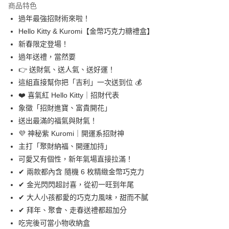
商品特色
街口支付
過年最強招財術來啦！
Hello Kitty & Kuromi【金幣巧克力糖禮盒】
悠遊付
新春限定登場！
AFTEE先享後付
過年送禮，當然要
相關說明
👉 送財氣、送人氣、送好運！
【關於「AFTEE先享後付」】
這組直接幫你把「吉利」一次送到位 💰
ATM付款
AFTEE先享後付是「在收到商品之後才付款」的支付方式。 讓您購物簡單
❤️ 喜氣紅 Hello Kitty｜招財代表
便利好安心！
１．簡單：不需註冊會員、不需綁卡、不需儲值。
象徵「招財進寶、富貴開花」
運送方式
２．便利：只要手機號碼，簡訊認證，即可結帳。
送出最滿的福氣與財氣！
３．安心：先確認商品／服務後，再付款。
付款後全家取貨
💜 神秘紫 Kuromi｜開運系招財神
每筆NT$60，滿NT$299(含以上)免運費
【「AFTEE先享後付」結帳流程】
主打「聚財納福、開運加持」
１．於結帳方式選擇「AFTEE先享後付」後，將跳轉至「AFTEE先享後付」
可愛又有個性，新年氣場直接拉滿！
付款後7-11取貨
結帳頁面，進行簡訊認證並確認金額後，即可完成結帳。
２．訂單成立數日內，您將收到繳費通知簡訊。
✔ 兩款都內含 隨機 6 枚精緻金幣巧克力
每筆NT$60，滿NT$299(含以上)免運費
３．收到繳費通知簡訊後14天內，點擊此簡訊中的連結，可透過四大超商／
✔ 金光閃閃超討喜，從初一旺到年尾
ATM／網路銀行／等多元方式進行付款，方視為交易完成。
常溫宅配
✔ 大人小孩都愛的巧克力風味，甜而不膩
※ 請注意：結帳手續完成當下不需立刻繳費，但若您需要取消訂單，請聯絡
每筆NT$110，滿NT$1,500(含以上)免運費
購買商品的店家。未經商家同意取消之訂單仍視為有效，需透過AFTEE先享
✔ 拜年、聚會、走春送禮都超加分
後付繳納相關費用。
吃完後可當小物收納盒
中和自取(取貨後退110元運費)
※ 交易是否成功請以「AFTEE先享後付 」之結帳頁面顯示為準，若有關於