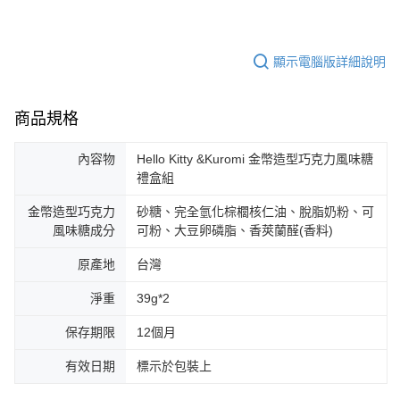
顯示電腦版詳細說明
商品規格
內容物
Hello Kitty &Kuromi 金幣造型巧克力風味糖
禮盒組
金幣造型巧克力
砂糖、完全氫化棕櫚核仁油、脫脂奶粉、可
風味糖成分
可粉、大豆卵磷脂、香莢蘭醛(香料)
原產地
台灣
淨重
39g*2
保存期限
12個月
有效日期
標示於包裝上