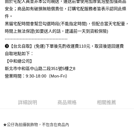
由於宅配人員並非本公司親送，運送前會使用加厚氣泡墊加強商品
是否繳費成功／繳費後需取消欲退款等相關疑問，請聯繫「AFTEE先享後付
每筆NT$110
安全；商品如有破損無賠償責任，訂購宅配服務者皆表示認同此條
客戶支援中心」
https://netprotections.freshdesk.com/support/home
件。
【注意事項】
黑貓宅配時間會幫您勾選時段(不能指定時間)，但配合當天宅配量，
１．透過由恩沛科技股份有限公司提供之「AFTEE先享後付」服務完成之交
易，需依本服務之必要範圍內提供個人資料，並將交易相關給付款項請求債
時間上無法保證(如要送人的話，建議前一天到貨較保險)
權轉讓予恩沛科技股份有限公司。
------------------------------------------
２．關於個人資料處理事宜，請瀏覽以下網址：
➌【台北自取】(免運)下單後先酌收運費110元，取貨後退回運費
https://aftee.tw/terms/#terms3
３．未成年的使用者請事先徵得法定代理人或監護人之同意方可使用
自取地點如下：
「AFTEE先享後付」，若未經同意申辦者引起之損失，本公司不負相關責
【中和總公司】
任。
４．使用「AFTEE先享後付」時，將依據個別帳號之用戶狀況，依本公司即
新北市中和區中山路二段351號5樓之8
時審查核予不同之上限額度；若仍有額度不足之情形，本公司將視審查結果
營業時間：9:30-18:00（Mon-Fri）
請求用戶進行身份認證。
５．嚴禁一人註冊多個帳號或使用他人資訊註冊。若發現惡意使用之情形，
恩沛科技股份有限公司將有權停止該用戶之使用額度並採取法律行動。
詳細說明
商品規格
相關推薦
★公仔為拍攝裝飾物，不包含在商品內