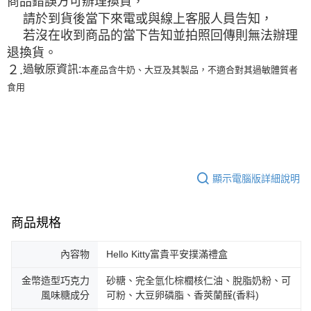
商品錯誤方可辦理換貨，
請於到貨後當下來電或與線上客服人員告知，
若沒在收到商品的當下告知並拍照回傳則無法辦理
退換貨。
２.
過敏原資訊:
本產品含牛奶、大豆及其製品，不適合對其過敏體質者
食用
顯示電腦版詳細說明
商品規格
內容物
Hello Kitty富貴平安撲滿禮盒
金幣造型巧克力
砂糖、完全氫化棕櫚核仁油、脫脂奶粉、可
風味糖成分
可粉、大豆卵磷脂、香莢蘭醛(香料)