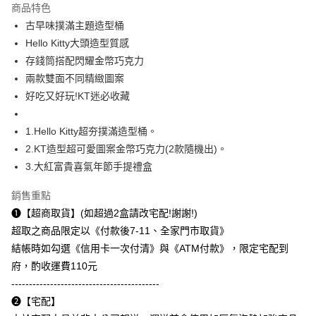
商品特色
街口支付
古早味撲滿主題造型桶
Hello Kitty大頭造型質感
悠遊付
存錢筒搭配閃耀金幣巧克力
AFTEE先享後付
兩款雙面不同精緻圖案
相關說明
好吃又好玩!KT迷必收藏
【關於「AFTEE先享後付」】
ATM付款
AFTEE先享後付是「在收到商品之後才付款」的支付方式。 讓您購物簡單
1.Hello Kitty超夯撲滿造型桶。
便利好安心！
１．簡單：不需註冊會員、不需綁卡、不需儲值。
2.KT造型超可愛圖案金幣巧克力(2款隨機出)。
運送方式
２．便利：只要手機號碼，簡訊認證，即可結帳。
3.大紅富貴喜氣年節手提禮盒
３．安心：先確認商品／服務後，再付款。
付款後全家取貨
每筆NT$60，滿NT$299(含以上)免運費
銷售重點
【「AFTEE先享後付」結帳流程】
１．於結帳方式選擇「AFTEE先享後付」後，將跳轉至「AFTEE先享後付」
➊【超商取貨】(如超過2盒請改宅配!謝謝!)
付款後7-11取貨
結帳頁面，進行簡訊認證並確認金額後，即可完成結帳。
超取之商品限定以《付款後7-11、全家門市取貨》
２．訂單成立數日內，您將收到繳費通知簡訊。
每筆NT$60，滿NT$299(含以上)免運費
３．收到繳費通知簡訊後14天內，點擊此簡訊中的連結，可透過四大超商／
結帳時如勾選《信用卡一次付清》與《ATM付款》，限定宅配到
ATM／網路銀行／等多元方式進行付款，方視為交易完成。
常溫宅配
府，酌收運費110元
※ 請注意：結帳手續完成當下不需立刻繳費，但若您需要取消訂單，請聯絡
------------------------------------------
每筆NT$110，滿NT$1,500(含以上)免運費
購買商品的店家。未經商家同意取消之訂單仍視為有效，需透過AFTEE先享
後付繳納相關費用。
➋【宅配】
中和自取(取貨後退110元運費)
※ 交易是否成功請以「AFTEE先享後付 」之結帳頁面顯示為準，若有關於