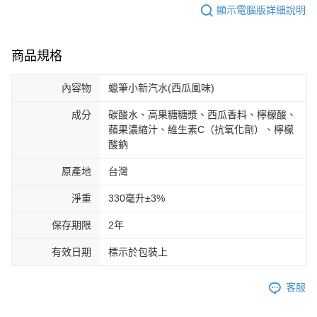
顯示電腦版詳細說明
商品規格
內容物
蠟筆小新汽水(西瓜風味)
成分
碳酸水、高果糖糖漿、西瓜香料、檸檬酸、
蘋果濃縮汁、維生素C（抗氧化劑）、檸檬
酸鈉
原產地
台灣
淨重
330毫升±3%
保存期限
2年
有效日期
標示於包裝上
客服