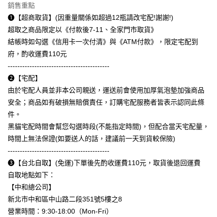
銷售重點
每筆NT$110，滿NT$1,500(含以上)免運費
購買商品的店家。未經商家同意取消之訂單仍視為有效，需透過AFTEE先享
後付繳納相關費用。
➊【超商取貨】(因重量關係如超過12瓶請改宅配!謝謝!)
中和自取(取貨後退110元運費)
※ 交易是否成功請以「AFTEE先享後付 」之結帳頁面顯示為準，若有關於
超取之商品限定以《付款後7-11、全家門市取貨》
是否繳費成功／繳費後需取消欲退款等相關疑問，請聯繫「AFTEE先享後付
每筆NT$110
結帳時如勾選《信用卡一次付清》與《ATM付款》，限定宅配到
客戶支援中心」
https://netprotections.freshdesk.com/support/home
府，酌收運費110元
【注意事項】
------------------------------------------
１．透過由恩沛科技股份有限公司提供之「AFTEE先享後付」服務完成之交
易，需依本服務之必要範圍內提供個人資料，並將交易相關給付款項請求債
➋【宅配】
權轉讓予恩沛科技股份有限公司。
由於宅配人員並非本公司親送，運送前會使用加厚氣泡墊加強商品
２．關於個人資料處理事宜，請瀏覽以下網址：
安全；商品如有破損無賠償責任，訂購宅配服務者皆表示認同此條
https://aftee.tw/terms/#terms3
３．未成年的使用者請事先徵得法定代理人或監護人之同意方可使用
件。
「AFTEE先享後付」，若未經同意申辦者引起之損失，本公司不負相關責
黑貓宅配時間會幫您勾選時段(不能指定時間)，但配合當天宅配量，
任。
４．使用「AFTEE先享後付」時，將依據個別帳號之用戶狀況，依本公司即
時間上無法保證(如要送人的話，建議前一天到貨較保險)
時審查核予不同之上限額度；若仍有額度不足之情形，本公司將視審查結果
------------------------------------------
請求用戶進行身份認證。
➌【台北自取】(免運)下單後先酌收運費110元，取貨後退回運費
５．嚴禁一人註冊多個帳號或使用他人資訊註冊。若發現惡意使用之情形，
恩沛科技股份有限公司將有權停止該用戶之使用額度並採取法律行動。
自取地點如下：
【中和總公司】
新北市中和區中山路二段351號5樓之8
營業時間：9:30-18:00（Mon-Fri）