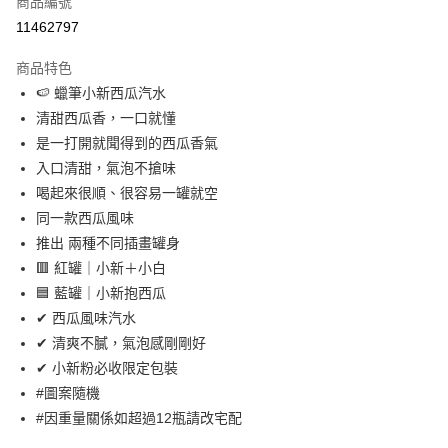
商品編號
LINE Pay
11462797
Apple Pay
商品特色
街口支付
🍉 蠟筆小新西瓜汽水
清甜西瓜香，一口就懂
悠遊付
是一打開就聞得到的西瓜香氣
AFTEE先享後付
入口清甜，氣泡不搶味
相關說明
喝起來很順、很容易一罐就空
【關於「AFTEE先享後付」】
同一款西瓜風味
ATM付款
AFTEE先享後付是「在收到商品之後才付款」的支付方式。 讓您購物簡單
推出 兩種不同插畫罐身
便利好安心！
１．簡單：不需註冊會員、不需綁卡、不需儲值。
🟥 紅罐｜小新＋小白
運送方式
２．便利：只要手機號碼，簡訊認證，即可結帳。
🟦 藍罐｜小新抱西瓜
３．安心：先確認商品／服務後，再付款。
付款後全家取貨
✔ 西瓜風味汽水
每筆NT$60，滿NT$299(含以上)免運費
【「AFTEE先享後付」結帳流程】
✔ 清爽不膩，氣泡感剛剛好
１．於結帳方式選擇「AFTEE先享後付」後，將跳轉至「AFTEE先享後付」
✔ 小新粉必收限定包裝
付款後7-11取貨
結帳頁面，進行簡訊認證並確認金額後，即可完成結帳。
２．訂單成立數日內，您將收到繳費通知簡訊。
#圖案隨機
每筆NT$60，滿NT$299(含以上)免運費
３．收到繳費通知簡訊後14天內，點擊此簡訊中的連結，可透過四大超商／
#因重量關係如超過12瓶請改宅配
ATM／網路銀行／等多元方式進行付款，方視為交易完成。
常溫宅配
※ 請注意：結帳手續完成當下不需立刻繳費，但若您需要取消訂單，請聯絡