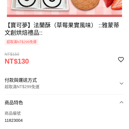
【寶可夢】法蘭酥（草莓果實風味） ::雅蒙蒂
文創烘焙禮品::
超取滿NT$299免運
NT$150
NT$130
付款與運送方式
超取滿NT$299免運
付款方式
商品特色
信用卡一次付款
商品編號
LINE Pay
11823004
Apple Pay