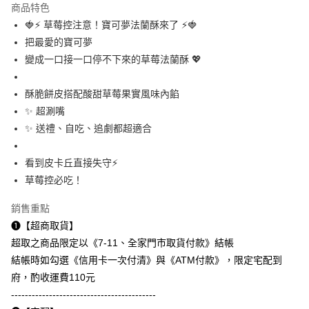
商品特色
街口支付
🍓⚡️ 草莓控注意！寶可夢法蘭酥來了 ⚡️🍓
把最愛的寶可夢
悠遊付
變成一口接一口停不下來的草莓法蘭酥 💖
AFTEE先享後付
相關說明
酥脆餅皮搭配酸甜草莓果實風味內餡
【關於「AFTEE先享後付」】
✨ 超涮嘴
ATM付款
AFTEE先享後付是「在收到商品之後才付款」的支付方式。 讓您購物簡單
✨ 送禮、自吃、追劇都超適合
便利好安心！
１．簡單：不需註冊會員、不需綁卡、不需儲值。
運送方式
２．便利：只要手機號碼，簡訊認證，即可結帳。
看到皮卡丘直接失守⚡️
３．安心：先確認商品／服務後，再付款。
付款後全家取貨
草莓控必吃！
每筆NT$60，滿NT$299(含以上)免運費
【「AFTEE先享後付」結帳流程】
１．於結帳方式選擇「AFTEE先享後付」後，將跳轉至「AFTEE先享後付」
銷售重點
付款後7-11取貨
結帳頁面，進行簡訊認證並確認金額後，即可完成結帳。
➊【超商取貨】
２．訂單成立數日內，您將收到繳費通知簡訊。
每筆NT$60，滿NT$299(含以上)免運費
３．收到繳費通知簡訊後14天內，點擊此簡訊中的連結，可透過四大超商／
超取之商品限定以《7-11、全家門市取貨付款》結帳
ATM／網路銀行／等多元方式進行付款，方視為交易完成。
常溫宅配
結帳時如勾選《信用卡一次付清》與《ATM付款》，限定宅配到
※ 請注意：結帳手續完成當下不需立刻繳費，但若您需要取消訂單，請聯絡
府，酌收運費110元
每筆NT$110，滿NT$1,500(含以上)免運費
購買商品的店家。未經商家同意取消之訂單仍視為有效，需透過AFTEE先享
後付繳納相關費用。
------------------------------------------
中和自取(取貨後退110元運費)
※ 交易是否成功請以「AFTEE先享後付 」之結帳頁面顯示為準，若有關於