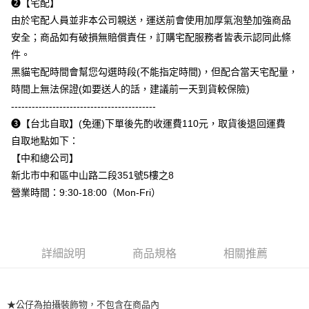
➋【宅配】
是否繳費成功／繳費後需取消欲退款等相關疑問，請聯繫「AFTEE先享後付
每筆NT$110
由於宅配人員並非本公司親送，運送前會使用加厚氣泡墊加強商品
客戶支援中心」
https://netprotections.freshdesk.com/support/home
安全；商品如有破損無賠償責任，訂購宅配服務者皆表示認同此條
【注意事項】
件。
１．透過由恩沛科技股份有限公司提供之「AFTEE先享後付」服務完成之交
易，需依本服務之必要範圍內提供個人資料，並將交易相關給付款項請求債
黑貓宅配時間會幫您勾選時段(不能指定時間)，但配合當天宅配量，
權轉讓予恩沛科技股份有限公司。
時間上無法保證(如要送人的話，建議前一天到貨較保險)
２．關於個人資料處理事宜，請瀏覽以下網址：
------------------------------------------
https://aftee.tw/terms/#terms3
３．未成年的使用者請事先徵得法定代理人或監護人之同意方可使用
➌【台北自取】(免運)下單後先酌收運費110元，取貨後退回運費
「AFTEE先享後付」，若未經同意申辦者引起之損失，本公司不負相關責
自取地點如下：
任。
４．使用「AFTEE先享後付」時，將依據個別帳號之用戶狀況，依本公司即
【中和總公司】
時審查核予不同之上限額度；若仍有額度不足之情形，本公司將視審查結果
新北市中和區中山路二段351號5樓之8
請求用戶進行身份認證。
營業時間：9:30-18:00（Mon-Fri）
５．嚴禁一人註冊多個帳號或使用他人資訊註冊。若發現惡意使用之情形，
恩沛科技股份有限公司將有權停止該用戶之使用額度並採取法律行動。
詳細說明
商品規格
相關推薦
★公仔為拍攝裝飾物，不包含在商品內