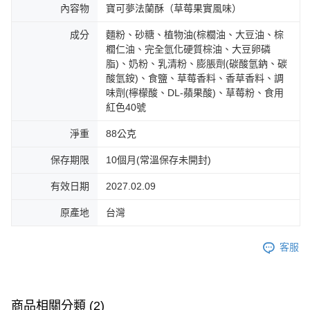
內容物
寶可夢法蘭酥（草莓果實風味）
成分
麵粉、砂糖、植物油(棕櫚油、大豆油、棕
櫚仁油、完全氫化硬質棕油、大豆卵磷
脂)、奶粉、乳清粉、膨脹劑(碳酸氫鈉、碳
酸氫銨)、食鹽、草莓香料、香草香料、調
味劑(檸檬酸、DL-蘋果酸)、草莓粉、食用
紅色40號
淨重
88公克
保存期限
10個月(常溫保存未開封)
有效日期
2027.02.09
原產地
台灣
客服
商品相關分類 (2)