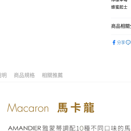
「AFTE
任。
蜂蜜起士
４．使用「
即時審查
結果請求
商品相關分
５．嚴禁
形，恩沛
人氣商品
動。
分享
雅蒙蒂AM
說明
商品規格
相關推薦