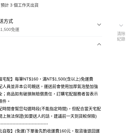
預計 3 個工作天出貨
送方式
1,500免運
清除
紀錄
次付款
宅配】每筆NT$160，滿NT$1,500(含以上)免運費
配人員並非本公司親送，運送前會使用加厚氣泡墊加強
全；商品如有破損無賠償責任，訂購宅配服務者皆表示
條件。
配時間會幫您勾選時段(不能指定時間)，但配合當天宅配
享後付
間上無法保證(如要送人的話，建議前一天到貨較保險)
FTEE先享後付」】
---------------------------------
先享後付是「在收到商品之後才付款」的支付方式。 讓您購物簡單
北自取】(免運)下單後先酌收運費160元，取貨後退回運