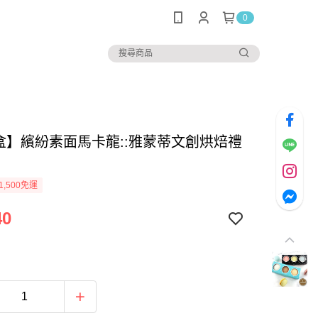
0
/盒】繽紛素面馬卡龍::雅蒙蒂文創烘焙禮
1,500免運
40