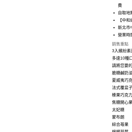
便利好安
費
１．簡單
２．便利
自取地
運送方式
３．安心
【中和
低溫宅配
【「AFT
新北市
每筆NT$1
１．於結帳
營業時間：
付」結帳
中和自取(
２．訂單
銷售重點
３．收到繳
3入繽紛素
每筆NT$1
／ATM／
多達10種
※ 請注意
絡購買商品
請將您要
先享後付
脆糖鹹奶
※ 交易是
夏威夷巧
是否繳費成
付客戶支
法式覆盆
榛果巧克
【注意事
１．透過由
焦糖開心
交易，需
太妃糖
求債權轉
蒙布朗
２．關於
https://aft
綜合苺果
３．未成
檸檬草莓