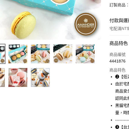
訂製商品：
付款與運
宅配滿NT$
付款方式
商品特色
信用卡一
商品編號
4441876
LINE Pay
商品特色
Apple Pay
➋【低溫
由於宅
街口支付
商品安
悠遊付
認同此
黑貓宅
AFTEE先
量，時
相關說明
【關於「A
---------
ATM付款
AFTEE
➌【台