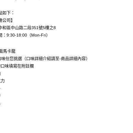
心！
：不需註冊會員、不需綁卡、不需儲值。
：只要手機號碼，簡訊認證，即可結帳。
點如下：
：先確認商品／服務後，再付款。
總公司】
EE先享後付」結帳流程】
中和區中山路二段351號5樓之8
60，滿NT$1,500(含以上)免運費
方式選擇「AFTEE先享後付」後，將跳轉至「AFTEE先享後
9:30-18:00（Mon-Fri）
頁面，進行簡訊認證並確認金額後，即可完成結帳。
取貨後退160元運費)
成立數日內，您將收到繳費通知簡訊。
費通知簡訊後14天內，點擊此簡訊中的連結，可透過四大超商
面馬卡龍
60
網路銀行／等多元方式進行付款，方視為交易完成。
口味任您挑選（口味詳細介紹請至-商品詳細內容）
：結帳手續完成當下不需立刻繳費，但若您需要取消訂單，請聯
的店家。未經商家同意取消之訂單仍視為有效，需透過AFTEE
的口味填寫在附註欄
繳納相關費用。
油
否成功請以「AFTEE先享後付 」之結帳頁面顯示為準，若有關於
克力
功／繳費後需取消欲退款等相關疑問，請聯繫「AFTEE先享後
援中心」
https://netprotections.freshdesk.com/support/home
子
力
項】
恩沛科技股份有限公司提供之「AFTEE先享後付」服務完成之
果
依本服務之必要範圍內提供個人資料，並將交易相關給付款項請
讓予恩沛科技股份有限公司。
個人資料處理事宜，請瀏覽以下網址：
ee.tw/terms/#terms3
年的使用者請事先徵得法定代理人或監護人之同意方可使用