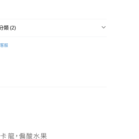
E先享後付」，若未經同意申辦者引起之損失，本公司不負相關責
AFTEE先享後付」時，將依據個別帳號之用戶狀況，依本公司
核予不同之上限額度；若仍有額度不足之情形，本公司將視審查
用戶進行身份認證。
類 (2)
一人註冊多個帳號或使用他人資訊註冊。若發現惡意使用之情
科技股份有限公司將有權停止該用戶之使用額度並採取法律行
推薦
客服
ANDIER獨家甜點