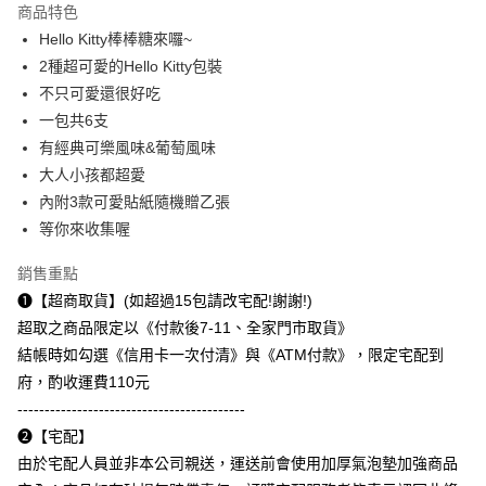
商品特色
街口支付
Hello Kitty棒棒糖來囉~
2種超可愛的Hello Kitty包裝
悠遊付
不只可愛還很好吃
AFTEE先享後付
一包共6支
相關說明
有經典可樂風味&葡萄風味
【關於「AFTEE先享後付」】
大人小孩都超愛
ATM付款
AFTEE先享後付是「在收到商品之後才付款」的支付方式。 讓您購物簡單
內附3款可愛貼紙隨機贈乙張
便利好安心！
１．簡單：不需註冊會員、不需綁卡、不需儲值。
等你來收集喔
運送方式
２．便利：只要手機號碼，簡訊認證，即可結帳。
３．安心：先確認商品／服務後，再付款。
付款後全家取貨
銷售重點
每筆NT$60，滿NT$299(含以上)免運費
➊【超商取貨】(如超過15包請改宅配!謝謝!)
【「AFTEE先享後付」結帳流程】
１．於結帳方式選擇「AFTEE先享後付」後，將跳轉至「AFTEE先享後付」
超取之商品限定以《付款後7-11、全家門市取貨》
付款後7-11取貨
結帳頁面，進行簡訊認證並確認金額後，即可完成結帳。
結帳時如勾選《信用卡一次付清》與《ATM付款》，限定宅配到
２．訂單成立數日內，您將收到繳費通知簡訊。
每筆NT$60，滿NT$299(含以上)免運費
３．收到繳費通知簡訊後14天內，點擊此簡訊中的連結，可透過四大超商／
府，酌收運費110元
ATM／網路銀行／等多元方式進行付款，方視為交易完成。
常溫宅配
------------------------------------------
※ 請注意：結帳手續完成當下不需立刻繳費，但若您需要取消訂單，請聯絡
➋【宅配】
每筆NT$110，滿NT$1,500(含以上)免運費
購買商品的店家。未經商家同意取消之訂單仍視為有效，需透過AFTEE先享
後付繳納相關費用。
由於宅配人員並非本公司親送，運送前會使用加厚氣泡墊加強商品
中和自取(取貨後退110元運費)
※ 交易是否成功請以「AFTEE先享後付 」之結帳頁面顯示為準，若有關於