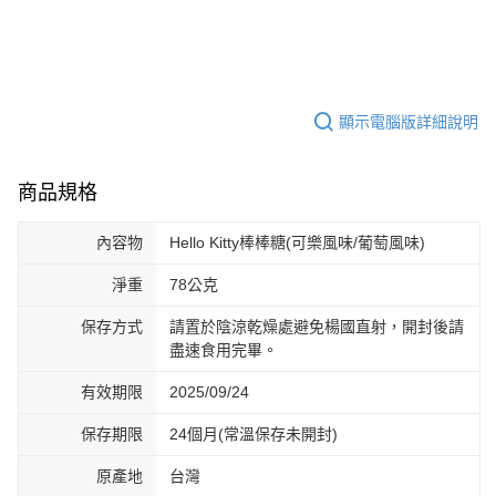
顯示電腦版詳細說明
商品規格
內容物
Hello Kitty棒棒糖(可樂風味/葡萄風味)
淨重
78公克
保存方式
請置於陰涼乾燥處避免楊國直射，開封後請
盡速食用完畢。
有效期限
2025/09/24
保存期限
24個月(常溫保存未開封)
原產地
台灣