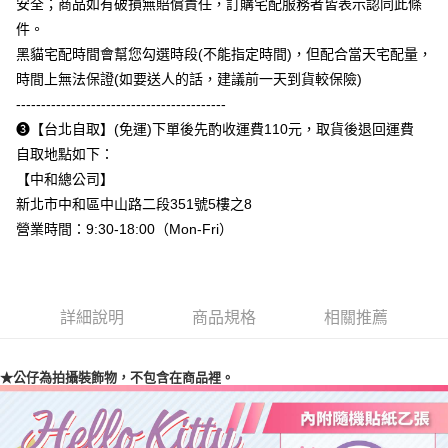
安全；商品如有破損無賠償責任，訂購宅配服務者皆表示認同此條
是否繳費成功／繳費後需取消欲退款等相關疑問，請聯繫「AFTEE先享後付
每筆NT$110
件。
客戶支援中心」
https://netprotections.freshdesk.com/support/home
黑貓宅配時間會幫您勾選時段(不能指定時間)，但配合當天宅配量，
【注意事項】
時間上無法保證(如要送人的話，建議前一天到貨較保險)
１．透過由恩沛科技股份有限公司提供之「AFTEE先享後付」服務完成之交
易，需依本服務之必要範圍內提供個人資料，並將交易相關給付款項請求債
------------------------------------------
權轉讓予恩沛科技股份有限公司。
➌【台北自取】(免運)下單後先酌收運費110元，取貨後退回運費
２．關於個人資料處理事宜，請瀏覽以下網址：
自取地點如下：
https://aftee.tw/terms/#terms3
３．未成年的使用者請事先徵得法定代理人或監護人之同意方可使用
【中和總公司】
「AFTEE先享後付」，若未經同意申辦者引起之損失，本公司不負相關責
新北市中和區中山路二段351號5樓之8
任。
４．使用「AFTEE先享後付」時，將依據個別帳號之用戶狀況，依本公司即
營業時間：9:30-18:00（Mon-Fri）
時審查核予不同之上限額度；若仍有額度不足之情形，本公司將視審查結果
請求用戶進行身份認證。
５．嚴禁一人註冊多個帳號或使用他人資訊註冊。若發現惡意使用之情形，
恩沛科技股份有限公司將有權停止該用戶之使用額度並採取法律行動。
詳細說明
商品規格
相關推薦
★公仔為拍攝裝飾物，不包含在商品裡。